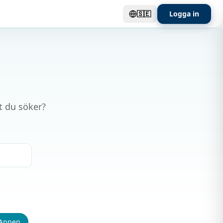
🇸🇪
Logga in
t du söker?
Appen