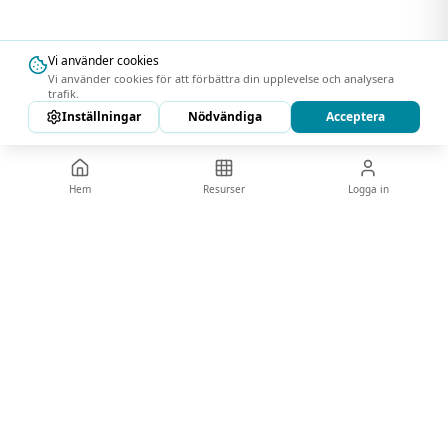
Vi använder cookies
Vi använder cookies för att förbättra din upplevelse och analysera
trafik.
Inställningar
Nödvändiga
Acceptera
Hem
Resurser
Logga in
KiiOn
Smart passage och bokning – allt i ett system